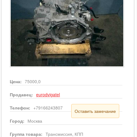
Цена:
75000,0
Продавец:
eurodvigatel
Телефон:
+79166243807
Оставить замечание
Город:
Москва
Группа товара:
Трансмиссия, КПП