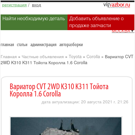
регистрация
/
вход
Найти необходимую деталь
Добавить объявление о
продаже запчасти
МОСКВА
▼
главная
статьи
администрация
авторазборки
Главная
»
Частные объявления
»
Toyota
»
Corolla
»
Вариатор CVT
2WD K310 K311 Тойота Королла 1.6 Corolla
Вариатор CVT 2WD K310 K311 Тойота
Королла 1.6 Corolla
дата актуализации: 20 августа 2021 г. 21:26