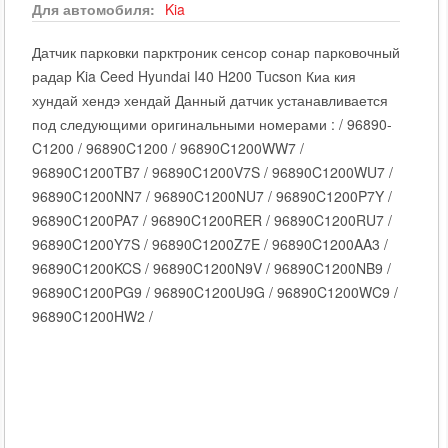
Для автомобиля:
Kia
Датчик парковки парктроник сенсор сонар парковочный
радар Kia Ceed Hyundai I40 H200 Tucson Киа кия
хундай хендэ хендай Данный датчик устанавливается
под следующими оригинальными номерами : / 96890-
C1200 / 96890C1200 / 96890C1200WW7 /
96890C1200TB7 / 96890C1200V7S / 96890C1200WU7 /
96890C1200NN7 / 96890C1200NU7 / 96890C1200P7Y /
96890C1200PA7 / 96890C1200RER / 96890C1200RU7 /
96890C1200Y7S / 96890C1200Z7E / 96890C1200AA3 /
96890C1200KCS / 96890C1200N9V / 96890C1200NB9 /
96890C1200PG9 / 96890C1200U9G / 96890C1200WC9 /
96890C1200HW2 /