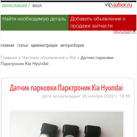
регистрация
/
вход
Найти необходимую деталь
Добавить объявление о
продаже запчасти
МОСКВА
▼
главная
статьи
администрация
авторазборки
Главная
»
Частные объявления
»
Kia
»
Датчик парковки
Парктроник Kia Hyundai
Датчик парковки Парктроник Kia Hyundai
дата актуализации: 26 ноября 2022 г. 19:59