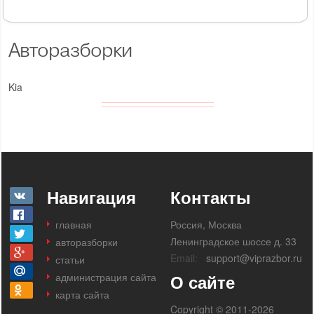
Авторазборки
Kia
Навигация
Контакты
главная
Россия, Москва
Ленинградское шоссе д. 33
авторазборки
Email:
support@viprazbor.ru
статьи
администрация сайта
О сайте
карта сайта
Copyright © 2011-2026