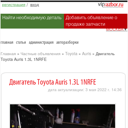
регистрация
/
вход
Найти необходимую деталь
Добавить объявление о
продаже запчасти
МОСКВА
▼
главная
статьи
администрация
авторазборки
Главная
»
Частные объявления
»
Toyota
»
Auris
»
Двигатель
Toyota Auris 1.3L 1NRFE
Двигатель Toyota Auris 1.3L 1NRFE
дата актуализации: 3 мая 2022 г. 14:36