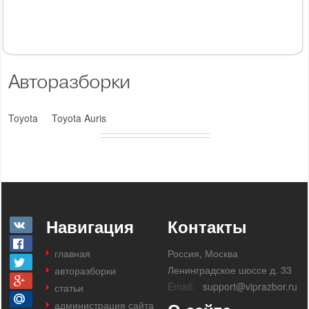
Авторазборки
Toyota
Toyota Auris
Навигация
Контакты
главная
Россия, Москва
Ленинградское шоссе д. 33
авторазборки
Email:
support@viprazbor.ru
статьи
администрация сайта