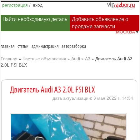
регистрация
/
вход
Найти необходимую деталь
Добавить объявление о
продаже запчасти
МОСКВА
▼
главная
статьи
администрация
авторазборки
Главная
»
Частные объявления
»
Audi
»
A3
»
Двигатель Audi A3
2.0L FSI BLX
Двигатель Audi A3 2.0L FSI BLX
дата актуализации: 3 мая 2022 г. 14:34