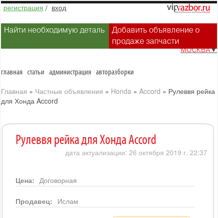
регистрация
/
вход
Найти необходимую деталь
Добавить объявление о
продаже запчасти
МОСКВА
▼
главная
статьи
администрация
авторазборки
Главная
»
Частные объявления
»
Honda
»
Accord
»
Рулеввя рейка
для Хонда Accord
Рулеввя рейка для Хонда Accord
дата актуализации: 26 октября 2019 г. 22:37
Цена:
Договорная
Продавец:
Ислам