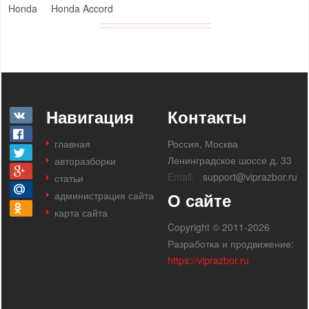
Honda
Honda Accord
Навигация
Контакты
главная
Россия, Москва
Ленинградское шоссе д. 33
авторазборки
Email:
support@viprazbor.ru
статьи
администрация сайта
О сайте
карта сайта
Copyright © 2011-2026
Разработка и продвижение:
https://viprazbor.ru