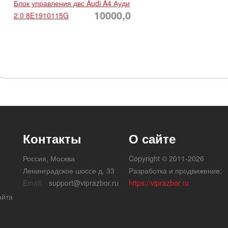
Блок управления двс Audi A4 Ауди
10000,0
2.0 8E1910115G
Контакты
О сайте
Россия, Москва
Copyright © 2011-2026
Ленинградское шоссе д. 33
Разработка и продвижение:
Email:
support@viprazbor.ru
https://viprazbor.ru
айта