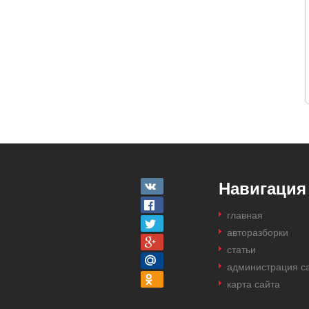
Навигация
главная
авторазборки
статьи
администрация с
карта сайта