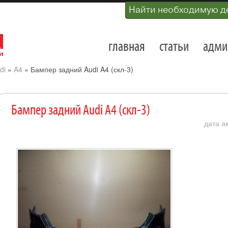
Найти необходимую д
главная
статьи
адми
di
»
A4
»
Бампер задний Audi A4 (скл-3)
Бампер задний Audi A4 (скл-3)
дата ак