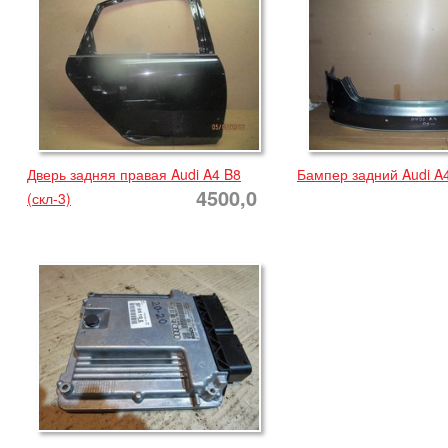
Дверь задняя правая Audi A4 B8
Бампер задний Audi A
4500,0
(скл-3)