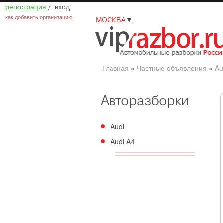
регистрация
/
вход
как добавить организацию
МОСКВА
▼
Главная
»
Частные объявления
»
Au
Авторазборки
Audi
Audi A4