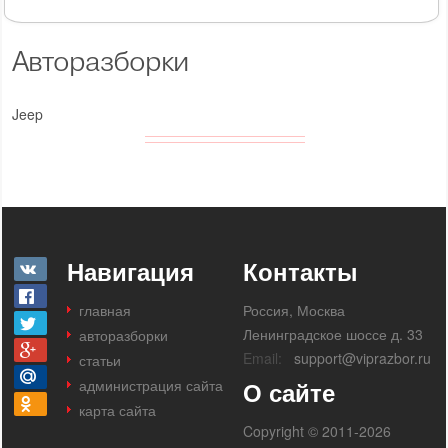
Авторазборки
Jeep
Навигация
Контакты
главная
Россия, Москва
Ленинградское шоссе д. 33
авторазборки
Email:
support@viprazbor.ru
статьи
администрация сайта
О сайте
карта сайта
Copyright © 2011-2026