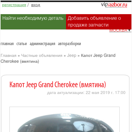
регистрация
/
вход
Найти необходимую деталь
Добавить объявление о
продаже запчасти
МОСКВА
▼
главная
статьи
администрация
авторазборки
Главная
»
Частные объявления
»
Jeep
»
Капот Jeep Grand
Cherokee (вмятина)
Капот Jeep Grand Cherokee (вмятина)
дата актуализации: 22 мая 2019 г. 17:00