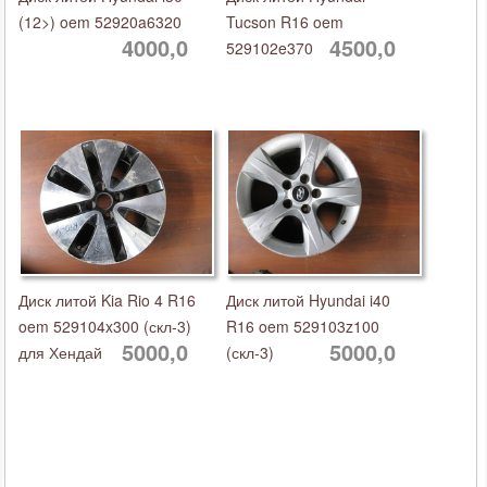
(12>) oem 52920a6320
Tucson R16 oem
4000,0
4500,0
529102e370
Диск литой Kia Rio 4 R16
Диск литой Hyundai i40
oem 529104x300 (скл-3)
R16 oem 529103z100
5000,0
5000,0
для Хендай
(скл-3)