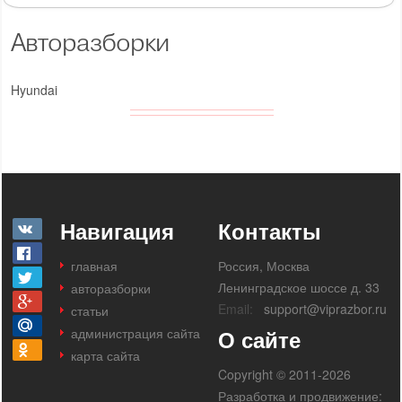
Авторазборки
Hyundai
Навигация
Контакты
главная
Россия, Москва
Ленинградское шоссе д. 33
авторазборки
Email:
support@viprazbor.ru
статьи
администрация сайта
О сайте
карта сайта
Copyright © 2011-2026
Разработка и продвижение: