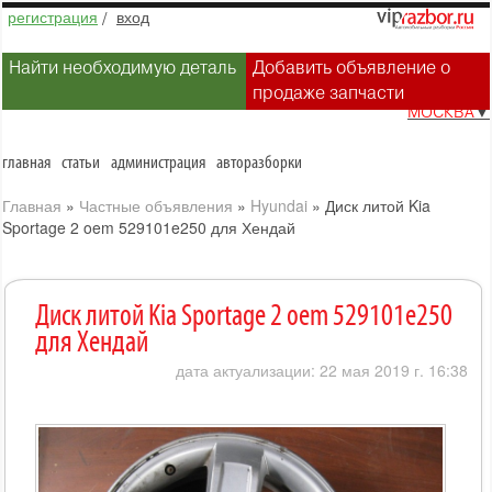
регистрация
/
вход
Найти необходимую деталь
Добавить объявление о
продаже запчасти
МОСКВА
▼
главная
статьи
администрация
авторазборки
Главная
»
Частные объявления
»
Hyundai
»
Диск литой Kia
Sportage 2 oem 529101e250 для Хендай
Диск литой Kia Sportage 2 oem 529101e250
для Хендай
дата актуализации: 22 мая 2019 г. 16:38