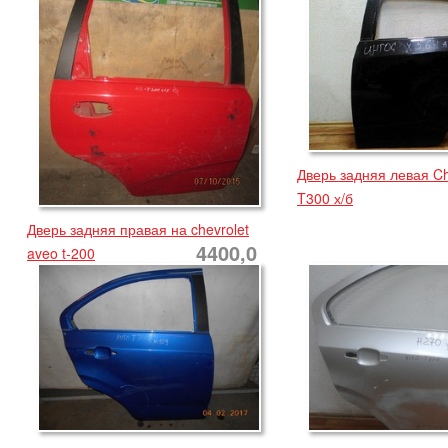
Дверь задняя левая Ch
T300 х/б
Дверь задняя правая на chevrolet
4400,0
aveo t-200