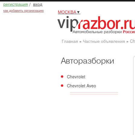
регистрация
/
вход
как добавить организацию
МОСКВА
▼
Главная
»
Частные объявления
»
Ch
Авторазборки
Chevrolet
Chevrolet Aveo