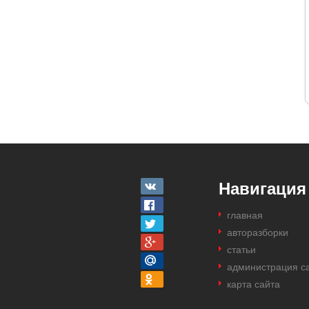
Навигация
главная
авторазборки
статьи
администрация с
карта сайта