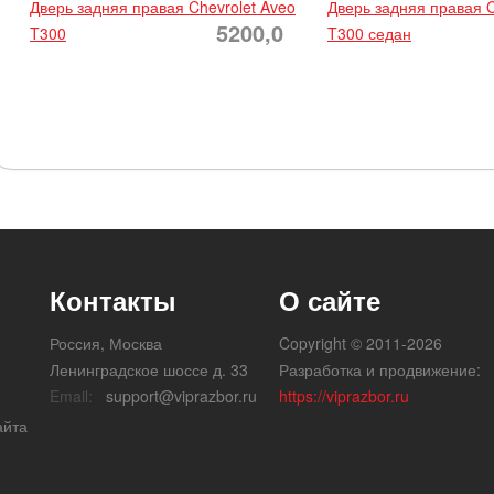
Дверь задняя правая Chevrolet Aveo
Дверь задняя правая C
5200,0
T300
T300 седан
Контакты
О сайте
Россия, Москва
Copyright © 2011-2026
Ленинградское шоссе д. 33
Разработка и продвижение:
Email:
support@viprazbor.ru
https://viprazbor.ru
айта