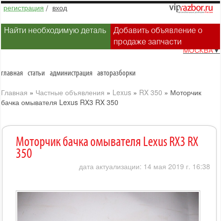
регистрация
/
вход
Найти необходимую деталь
Добавить объявление о
продаже запчасти
МОСКВА
▼
главная
статьи
администрация
авторазборки
Главная
»
Частные объявления
»
Lexus
»
RX 350
»
Моторчик
бачка омывателя Lexus RX3 RX 350
Моторчик бачка омывателя Lexus RX3 RX
350
дата актуализации: 14 мая 2019 г. 16:38