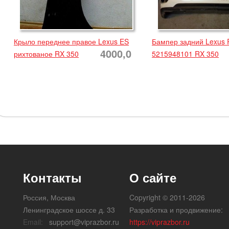
Крыло переднее правое Lexus ES
Бампер задний Lexus
4000,0
рихтованое RX 350
5215948101 RX 350
Контакты
О сайте
Россия, Москва
Copyright © 2011-2026
Ленинградское шоссе д. 33
Разработка и продвижение:
Email:
support@viprazbor.ru
https://viprazbor.ru