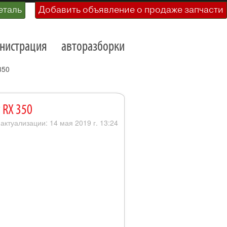
еталь
Добавить объявление о продаже запчасти
нистрация
авторазборки
350
 RX 350
 актуализации: 14 мая 2019 г. 13:24