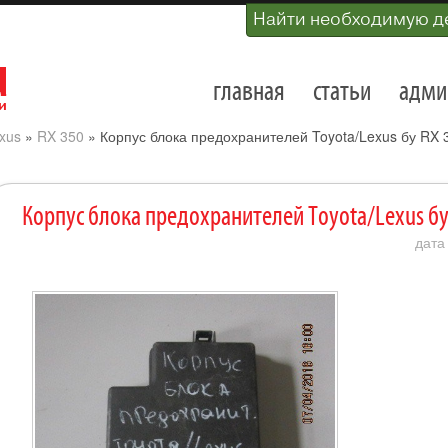
Найти необходимую д
главная
статьи
адми
xus
»
RX 350
»
Корпус блока предохранителей Toyota/Lexus бу RX 
Корпус блока предохранителей Toyota/Lexus бу
дата