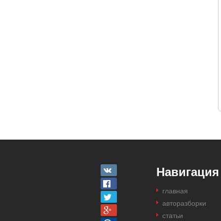
Навигация
главная
авторазборки
статьи