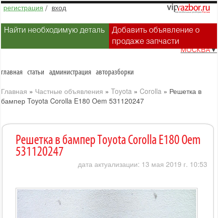
регистрация
/
вход
Найти необходимую деталь
Добавить объявление о
продаже запчасти
МОСКВА
▼
главная
статьи
администрация
авторазборки
Главная
»
Частные объявления
»
Toyota
»
Corolla
»
Решетка в
бампер Toyota Corolla E180 Oem 531120247
Решетка в бампер Toyota Corolla E180 Oem
531120247
дата актуализации: 13 мая 2019 г. 10:53