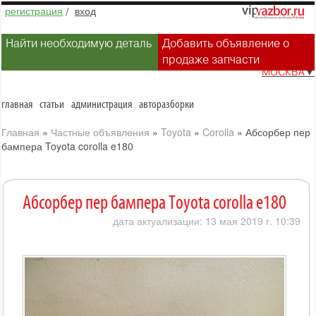
регистрация
/
вход
Найти необходимую деталь
Добавить объявление о
продаже запчасти
МОСКВА
▼
главная
статьи
администрация
авторазборки
Главная
»
Частные объявления
»
Toyota
»
Corolla
»
Абсорбер пер
бампера Toyota corolla e180
Абсорбер пер бампера Toyota corolla e180
дата актуализации: 13 мая 2019 г. 10:39