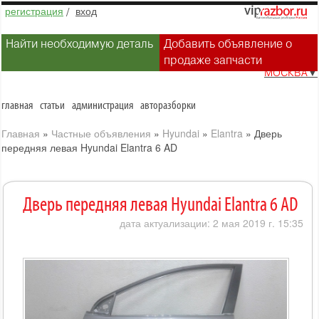
регистрация
/
вход
Найти необходимую деталь
Добавить объявление о
продаже запчасти
МОСКВА
▼
главная
статьи
администрация
авторазборки
Главная
»
Частные объявления
»
Hyundai
»
Elantra
»
Дверь
передняя левая Hyundai Elantra 6 AD
Дверь передняя левая Hyundai Elantra 6 AD
дата актуализации: 2 мая 2019 г. 15:35