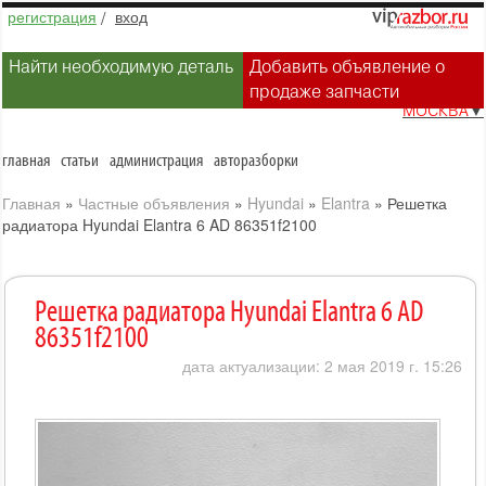
регистрация
/
вход
Найти необходимую деталь
Добавить объявление о
продаже запчасти
МОСКВА
▼
главная
статьи
администрация
авторазборки
Главная
»
Частные объявления
»
Hyundai
»
Elantra
»
Решетка
радиатора Hyundai Elantra 6 AD 86351f2100
Решетка радиатора Hyundai Elantra 6 AD
86351f2100
дата актуализации: 2 мая 2019 г. 15:26