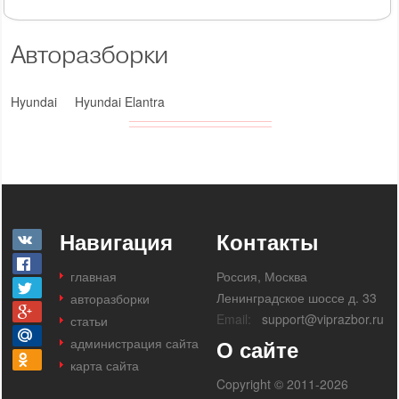
Авторазборки
Hyundai
Hyundai Elantra
Навигация
Контакты
главная
Россия, Москва
Ленинградское шоссе д. 33
авторазборки
Email:
support@viprazbor.ru
статьи
администрация сайта
О сайте
карта сайта
Copyright © 2011-2026