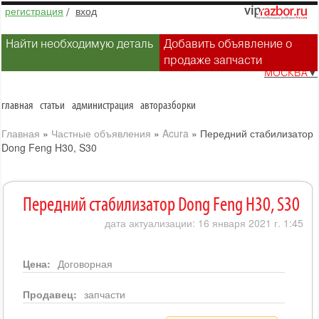
регистрация
/
вход
Найти необходимую деталь
Добавить объявление о
продаже запчасти
МОСКВА
▼
главная
статьи
администрация
авторазборки
Главная
»
Частные объявления
»
Acura
»
Передний стабилизатор
Dong Feng H30, S30
Передний стабилизатор Dong Feng H30, S30
дата актуализации: 16 января 2021 г. 1:45
Цена:
Договорная
Продавец:
запчасти