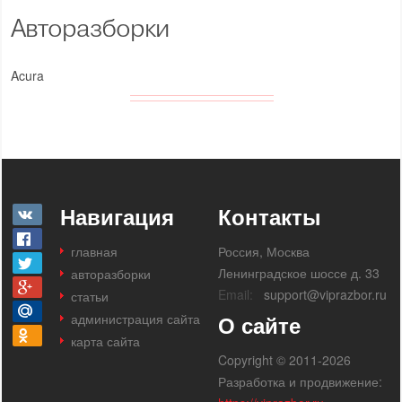
Авторазборки
Acura
Навигация
Контакты
главная
Россия, Москва
Ленинградское шоссе д. 33
авторазборки
Email:
support@viprazbor.ru
статьи
администрация сайта
О сайте
карта сайта
Copyright © 2011-2026
Разработка и продвижение: