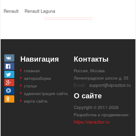
Renault
Renault Laguna
Навигация
Контакты
главная
Россия, Москва
Ленинградское шоссе д. 33
авторазборки
Email:
support@viprazbor.ru
статьи
администрация сайта
О сайте
карта сайта
Copyright © 2011-2026
Разработка и продвижение:
https://viprazbor.ru