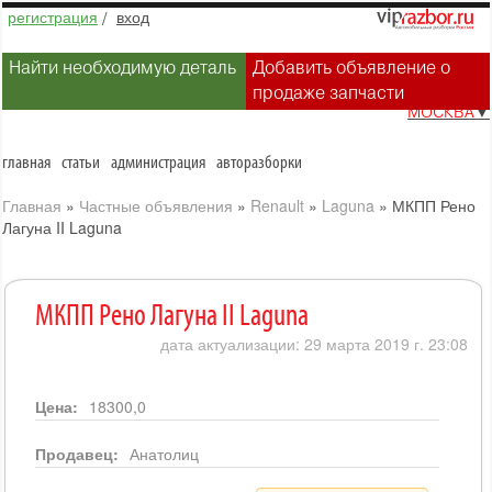
регистрация
/
вход
Найти необходимую деталь
Добавить объявление о
продаже запчасти
МОСКВА
▼
главная
статьи
администрация
авторазборки
Главная
»
Частные объявления
»
Renault
»
Laguna
»
МКПП Рено
Лагуна II Laguna
МКПП Рено Лагуна II Laguna
дата актуализации: 29 марта 2019 г. 23:08
Цена:
18300,0
Продавец:
Анатолиц