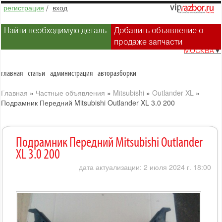
регистрация
/
вход
Найти необходимую деталь
Добавить объявление о
продаже запчасти
МОСКВА
▼
главная
статьи
администрация
авторазборки
Главная
»
Частные объявления
»
Mitsubishi
»
Outlander XL
»
Подрамник Передний Mitsubishi Outlander XL 3.0 200
Подрамник Передний Mitsubishi Outlander
XL 3.0 200
дата актуализации: 2 июля 2024 г. 18:00