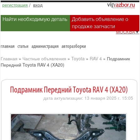
регистрация
/
вход
Найти необходимую деталь
Добавить объявление о
продаже запчасти
МОСКВА
▼
главная
статьи
администрация
авторазборки
Главная
»
Частные объявления
»
Toyota
»
RAV 4
»
Подрамник
Передний Toyota RAV 4 (XA20)
Подрамник Передний Toyota RAV 4 (XA20)
дата актуализации: 13 января 2025 г. 15:05