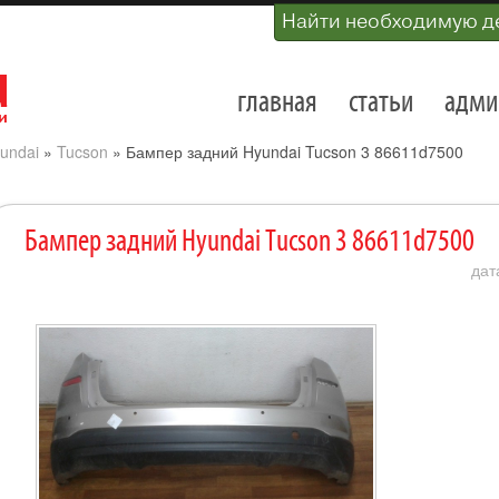
Найти необходимую д
главная
статьи
адми
undai
»
Tucson
»
Бампер задний Hyundai Tucson 3 86611d7500
Бампер задний Hyundai Tucson 3 86611d7500
дат