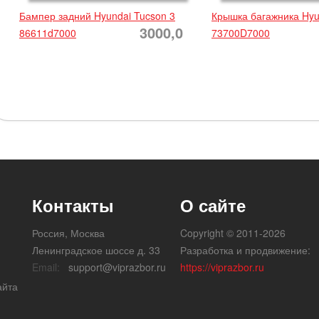
Бампер задний Hyundai Tucson 3
Крышка багажника Hyu
3000,0
86611d7000
73700D7000
Контакты
О сайте
Россия, Москва
Copyright © 2011-2026
Ленинградское шоссе д. 33
Разработка и продвижение:
Email:
support@viprazbor.ru
https://viprazbor.ru
айта