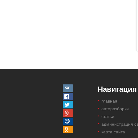
Навигация
главная
авторазборки
статьи
администрация с
карта сайта