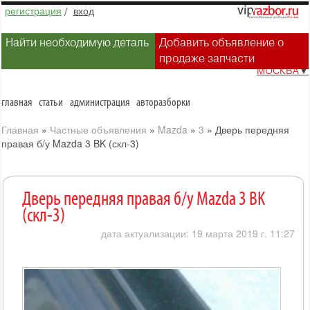
регистрация
/
вход
Найти необходимую деталь
Добавить объявление о
продаже запчасти
МОСКВА
▼
главная
статьи
администрация
авторазборки
Главная
»
Частные объявления
»
Mazda
»
3
»
Дверь передняя
правая б/у Mazda 3 BK (скл-3)
Дверь передняя правая б/у Mazda 3 BK
(скл-3)
дата актуализации: 19 марта 2019 г. 11:27