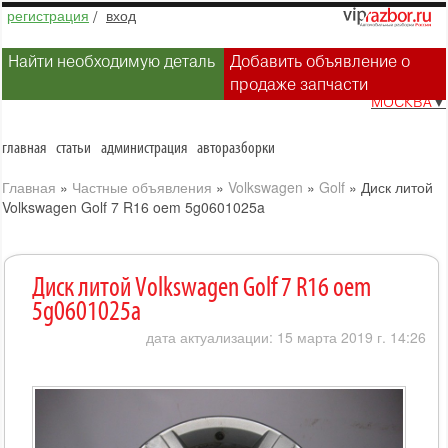
регистрация
/
вход
Найти необходимую деталь
Добавить объявление о
продаже запчасти
МОСКВА
▼
главная
статьи
администрация
авторазборки
Главная
»
Частные объявления
»
Volkswagen
»
Golf
»
Диск литой
Volkswagen Golf 7 R16 oem 5g0601025a
Диск литой Volkswagen Golf 7 R16 oem
5g0601025a
дата актуализации: 15 марта 2019 г. 14:26