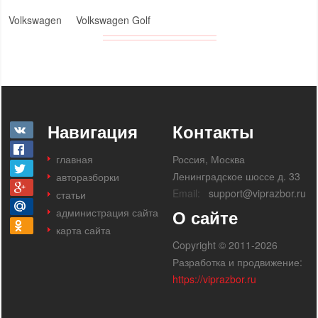
Volkswagen
Volkswagen Golf
Навигация
Контакты
главная
Россия, Москва
Ленинградское шоссе д. 33
авторазборки
Email:
support@viprazbor.ru
статьи
администрация сайта
О сайте
карта сайта
Copyright © 2011-2026
Разработка и продвижение:
https://viprazbor.ru