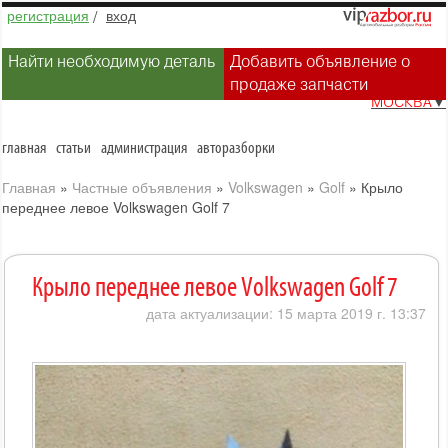
регистрация
/
вход
Найти необходимую деталь
Добавить объявление о
продаже запчасти
МОСКВА
▼
главная
статьи
администрация
авторазборки
Главная
»
Частные объявления
»
Volkswagen
»
Golf
»
Крыло
переднее левое Volkswagen Golf 7
Крыло переднее левое Volkswagen Golf 7
дата актуализации: 15 марта 2019 г. 13:37