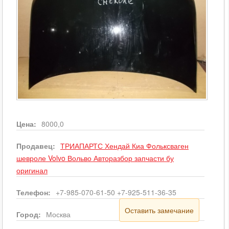
Цена:
8000,0
Продавец:
ТРИАПАРТС Хендай Киа Фольксваген
шевроле Volvo Вольво Авторазбор запчасти бу
оригинал
Телефон:
+7-985-070-61-50 +7-925-511-36-35
Оставить замечание
Город:
Москва