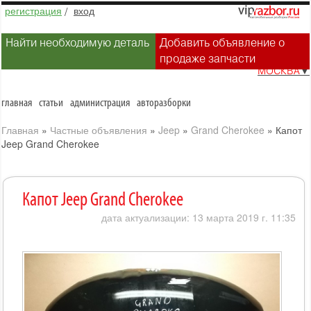
регистрация
/
вход
Найти необходимую деталь
Добавить объявление о
продаже запчасти
МОСКВА
▼
главная
статьи
администрация
авторазборки
Главная
»
Частные объявления
»
Jeep
»
Grand Cherokee
»
Капот
Jeep Grand Cherokee
Капот Jeep Grand Cherokee
дата актуализации: 13 марта 2019 г. 11:35