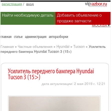
регистрация
/
вход
Найти необходимую деталь
Добавить объявление о
продаже запчасти
МОСКВА
▼
главная
статьи
администрация
авторазборки
Главная
»
Частные объявления
»
Hyundai
»
Tucson
»
Усилитель
переднего бампера Hyundai Tucson 3 (15>)
Усилитель переднего бампера Hyundai
Tucson 3 (15>)
дата актуализации: 2 мая 2019 г. 12:21