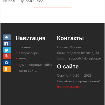
Hyundai
Hyundai Tucson
Навигация
Контакты
главная
Россия, Москва
Ленинградское шоссе д. 33
авторазборки
Email:
support@viprazbor.ru
статьи
администрация сайта
О сайте
карта сайта
Copyright © 2011-2026
Разработка и продвижение:
https://viprazbor.ru