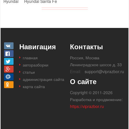
Hyundai
Hyundai Santa Fe
Навигация
Контакты
главная
Россия, Москва
Ленинградское шоссе д. 33
авторазборки
Email:
support@viprazbor.ru
статьи
администрация сайта
О сайте
карта сайта
Copyright © 2011-2026
Разработка и продвижение:
https://viprazbor.ru