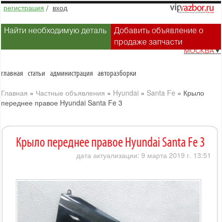
регистрация
/
вход
Найти необходимую деталь
Добавить объявление о
продаже запчасти
МОСКВА
▼
главная
статьи
администрация
авторазборки
Главная
»
Частные объявления
»
Hyundai
»
Santa Fe
»
Крыло
переднее правое Hyundai Santa Fe 3
Крыло переднее правое Hyundai Santa Fe 3
дата актуализации: 9 марта 2019 г. 13:51