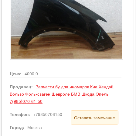
Цена:
4000,0
Продавец:
Запчасти бу для иномарок Киа Хендай
Вольво Фольксваген Шевроле БМВ Шкода Опель
7(985)070-61-50
Телефон:
+79850706150
Оставить замечание
Город:
Москва