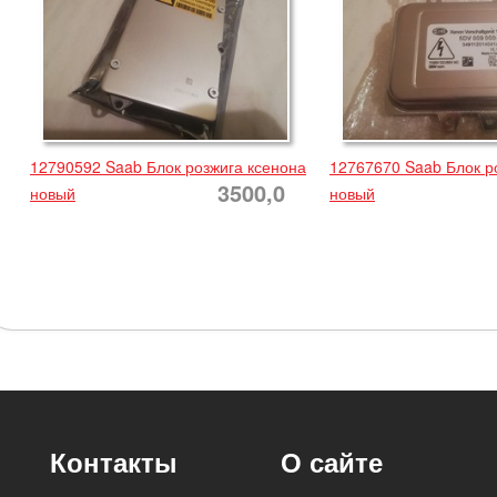
12790592 Saab Блок розжига ксенона
12767670 Saab Блок р
3500,0
новый
новый
Контакты
О сайте