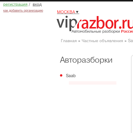
регистрация
/
вход
как добавить организацию
МОСКВА
▼
Главная
»
Частные объявления
»
Sa
Авторазборки
Saab