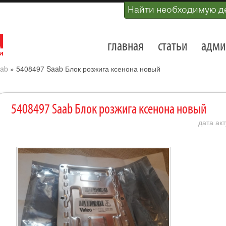
Найти необходимую д
главная
статьи
адми
ab
»
5408497 Saab Блок розжига ксенона новый
5408497 Saab Блок розжига ксенона новый
дата акт