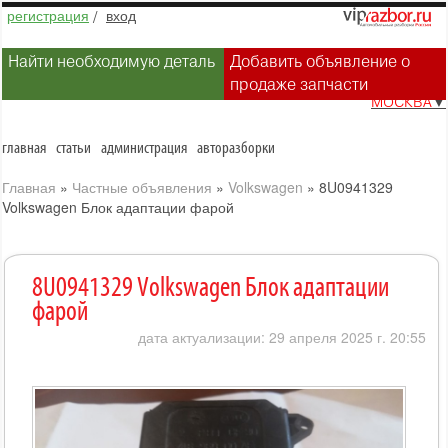
регистрация
/
вход
Найти необходимую деталь
Добавить объявление о
продаже запчасти
МОСКВА
▼
главная
статьи
администрация
авторазборки
Главная
»
Частные объявления
»
Volkswagen
»
8U0941329
Volkswagen Блок адаптации фарой
8U0941329 Volkswagen Блок адаптации
фарой
дата актуализации: 29 апреля 2025 г. 20:55