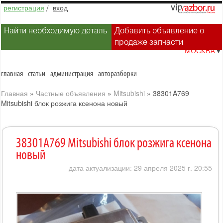
регистрация
/
вход
Найти необходимую деталь
Добавить объявление о
продаже запчасти
МОСКВА
▼
главная
статьи
администрация
авторазборки
Главная
»
Частные объявления
»
Mitsubishi
»
38301A769
Mitsubishi блок розжига ксенона новый
38301A769 Mitsubishi блок розжига ксенона
новый
дата актуализации: 29 апреля 2025 г. 20:55