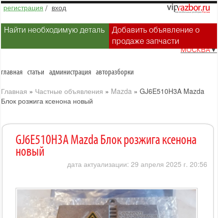
регистрация
/
вход
Найти необходимую деталь
Добавить объявление о
продаже запчасти
МОСКВА
▼
главная
статьи
администрация
авторазборки
Главная
»
Частные объявления
»
Mazda
»
GJ6E510H3A Mazda
Блок розжига ксенона новый
GJ6E510H3A Mazda Блок розжига ксенона
новый
дата актуализации: 29 апреля 2025 г. 20:56