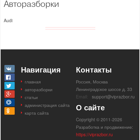
Авторазборки
Audi
Навигация
Контакты
главная
Россия, Москва
Ленинградское шоссе д. 33
авторазборки
Email:
support@viprazbor.ru
статьи
администрация сайта
О сайте
карта сайта
Copyright © 2011-2026
Разработка и продвижение:
https://viprazbor.ru