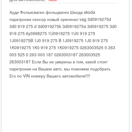
Ауди Фольксваген фольцваген Шкода skoda
парктроник сенсор новый оригинал vag 3d0919275d
3d0 919 275 d 3d0919275b 3d0919275a 3d0919275 3d0
919 275 6y0998275 1U0919275 1U0 919 275
1J0919275B 1J0 919 275 B 1J0919275 1J0 919 275
1K0919275 1K0 919 275 1K0919275 0263003525 0 263
003 525 0 263 003 187 0263003187 263003525
263003187 Если Вы не уверены в том, какой стоит
парктроник на Вашем авто, мы поможем подобрать
Его по VIN номеру Вашего автомобиля!!!!