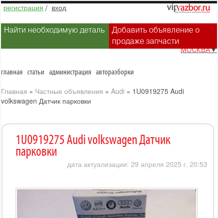
регистрация
/
вход
Найти необходимую деталь
Добавить объявление о
продаже запчасти
МОСКВА
▼
главная
статьи
администрация
авторазборки
Главная
»
Частные объявления
»
Audi
»
1U0919275 Audi
volkswagen Датчик парковки
1U0919275 Audi volkswagen Датчик
парковки
дата актуализации: 29 апреля 2025 г. 20:53