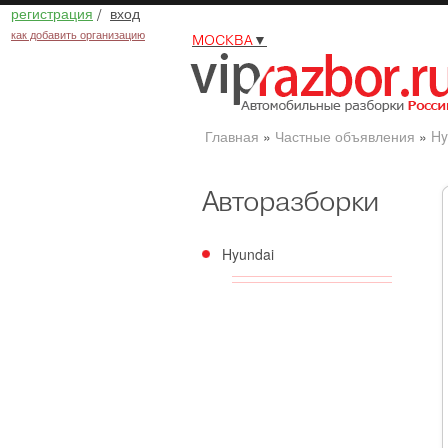
регистрация
/
вход
как добавить организацию
МОСКВА
▼
Главная
»
Частные объявления
»
Hy
Авторазборки
Hyundai