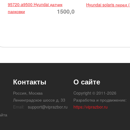
95720-a9500 Hyundai датчик
Hyundai solaris перед 
1500,0
парковки
Контакты
О сайте
Россия, Москва
Copyright © 2011-2026
Ленинградское шоссе д. 33
Разработка и продвижение:
Email:
support@viprazbor.ru
https://viprazbor.ru
айта