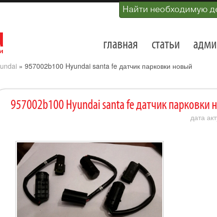
Найти необходимую д
главная
статьи
адми
undai
»
957002b100 Hyundai santa fe датчик парковки новый
957002b100 Hyundai santa fe датчик парковки 
дата акт