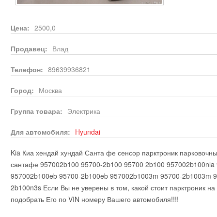
Цена:
2500,0
Продавец:
Влад
Телефон:
89639936821
Город:
Москва
Группа товара:
Электрика
Для автомобиля:
Hyundai
Kia Киа хендай хундай Санта фе сенсор парктроник парковочн
сантафе 957002b100 95700-2b100 95700 2b100 957002b100nla 
957002b100eb 95700-2b100eb 957002b1003m 95700-2b1003m 9
2b100n3s Если Вы не уверены в том, какой стоит парктроник н
подобрать Его по VIN номеру Вашего автомобиля!!!!