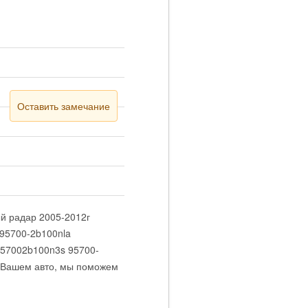
Оставить замечание
ый радар 2005-2012г
95700-2b100nla
57002b100n3s 95700-
а Вашем авто, мы поможем