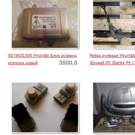
921903L000 Hyundai Блок розжига
Рейка рулевая Hyundai
3500,0
ксенона новый
Хёндай H1 Starex (H-1