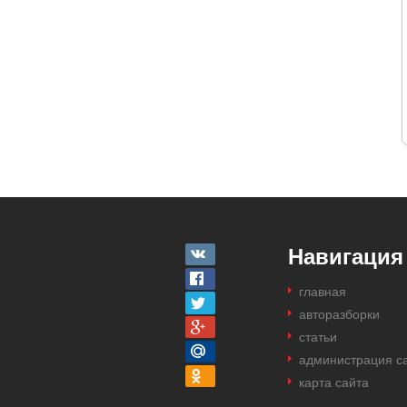
Навигация
главная
авторазборки
статьи
администрация с
карта сайта