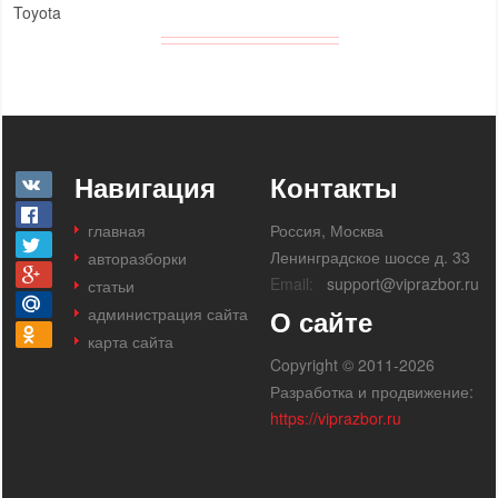
Toyota
Навигация
Контакты
главная
Россия, Москва
Ленинградское шоссе д. 33
авторазборки
Email:
support@viprazbor.ru
статьи
администрация сайта
О сайте
карта сайта
Copyright © 2011-2026
Разработка и продвижение:
https://viprazbor.ru