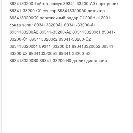
8934133200 Тойота лексус 89341-33200-A0 парктроник
89341-33200-C0 сенсор 8934133200A0 детектор
8934133200C0 парковочный радар CT200H ct 200 h
сонар sonar 8934133200A1 89341-33200-A1
8934133200A2 89341-33200-A2 8934133200c1 89341-
33200-C1 8934133200c2 89341-33200-C2
8934133200b1 89341-33200-b1 8934133200b2 89341-
33200-b2 8934133200B3 89341-33200-B3
8934133200B0 89341-33200-B0 датчик дистанции