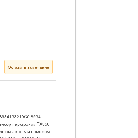
Оставить замечание
 8934133210C0 89341-
енсор парктроник RX350
 Вашем авто, мы поможем