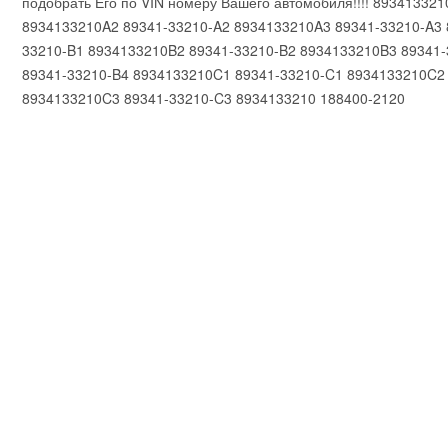
подобрать Его по VIN номеру Вашего автомобиля!!!! 89341332
8934133210A2 89341-33210-A2 8934133210A3 89341-33210-A3 
33210-B1 8934133210B2 89341-33210-B2 8934133210B3 89341
89341-33210-B4 8934133210C1 89341-33210-C1 8934133210C2
8934133210C3 89341-33210-C3 8934133210 188400-2120