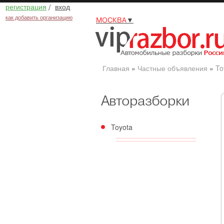
регистрация
/
вход
как добавить организацию
МОСКВА
▼
Главная
»
Частные объявления
»
To
Авторазборки
Toyota