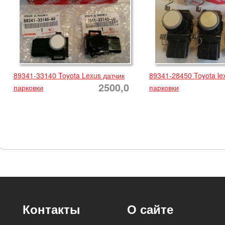
89341-33140 Toyota Lexus датчик
89341-28450 Toyota le
2500,0
парковки
парковки
Контакты
О сайте