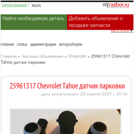
регистрация
/
вход
Найти необходимую деталь
Добавить объявление о
продаже запчасти
МОСКВА
▼
главная
статьи
администрация
авторазборки
Главная
»
Частные объявления
»
Chevrolet
»
25961317 Chevrolet
Tahoe датчик парковки
25961317 Chevrolet Tahoe датчик парковки
дата актуализации: 29 апреля 2025 г. 20:54