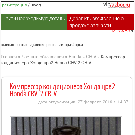
регистрация
/
вход
Найти необходимую деталь
Добавить объявление о
продаже запчасти
МОСКВА
▼
главная
статьи
администрация
авторазборки
Главная
»
Частные объявления
»
Honda
»
CR-V
»
Компрессор
кондиционера Хонда црв2 Honda CRV-2 CR-V
Компрессор кондиционера Хонда црв2
Honda CRV-2 CR-V
дата актуализации: 27 февраля 2019 г. 14:37