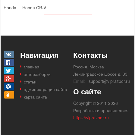
Honda
Honda CR-V
Навигация
Контакты
главная
Россия, Москва
Ленинградское шоссе д. 33
авторазборки
Email:
support@viprazbor.ru
статьи
администрация сайта
О сайте
карта сайта
Copyright © 2011-2026
Разработка и продвижение:
https://viprazbor.ru