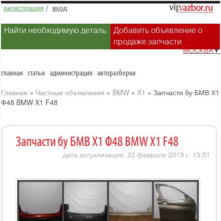
регистрация
/
вход
Найти необходимую деталь
Добавить объявление о
продаже запчасти
МОСКВА
▼
главная
статьи
администрация
авторазборки
Главная
»
Частные объявления
»
BMW
»
X1
»
Запчасти бу БМВ Х1
Ф48 BMW X1 F48
Запчасти бу БМВ Х1 Ф48 BMW X1 F48
дата актуализации: 22 февраля 2019 г. 13:51