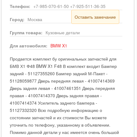
Телефон:
+7-985-070-61-50 +7-925-511-36-35
Оставить замечание
Город:
Москва
Группа товара:
Кузовные детали
Для автомобиля:
BMW
X1
Продается комплект бу оригинальных запчастей для
БМВ Х1 Ф48 BMW X1 F48 В комплект входит Бампер
задний - 51127355260 Бампер задний М-Пакет -
51128059877 Дверь передняя левая - 41007414369
Дверь задняя левая - 41007461351 Дверь передняя
правая - 41007414370 Дверь задняя правая -
41007414374 Усилитель заднего бампера -
51127332320 Всю подробную информацию о
состоянии запчастей и их стоимости Вы можете
уточнить по телефону, указанному в объявлении.
Помимо данной детали у нас имеется очень большой