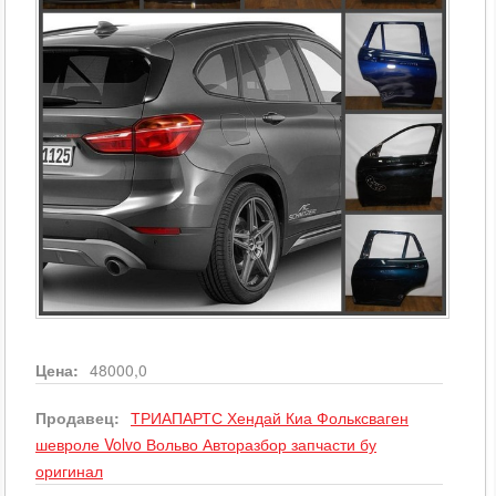
Цена:
48000,0
Продавец:
ТРИАПАРТС Хендай Киа Фольксваген
шевроле Volvo Вольво Авторазбор запчасти бу
оригинал