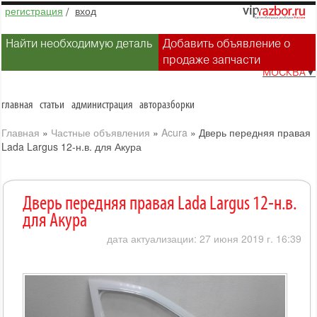
регистрация
/
вход
Найти необходимую деталь
Добавить объявление о
продаже запчасти
МОСКВА
▼
главная
статьи
администрация
авторазборки
Главная
»
Частные объявления
»
Acura
»
Дверь передняя правая
Lada Largus 12-н.в. для Акура
Дверь передняя правая Lada Largus 12-н.в.
для Акура
дата актуализации: 27 июня 2019 г. 16:39