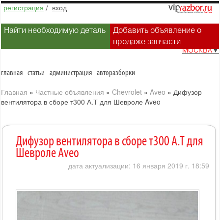
регистрация
/
вход
Найти необходимую деталь
Добавить объявление о
продаже запчасти
МОСКВА
▼
главная
статьи
администрация
авторазборки
Главная
»
Частные объявления
»
Chevrolet
»
Aveo
»
Дифузор
вентилятора в сборе т300 А.Т для Шевроле Aveo
Дифузор вентилятора в сборе т300 А.Т для
Шевроле Aveo
дата актуализации: 16 января 2019 г. 18:59