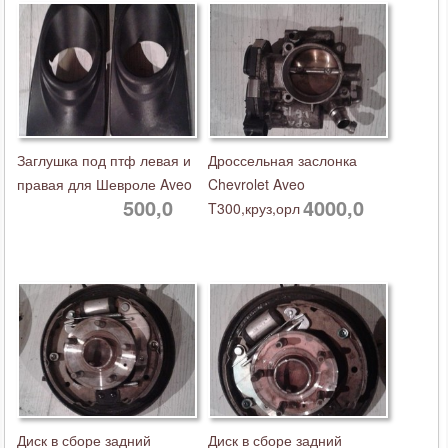
Заглушка под птф левая и
Дроссельная заслонка
правая для Шевроле Aveo
Chevrolet Aveo
500,0
4000,0
T300,круз,орл
Диск в сборе задний
Диск в сборе задний