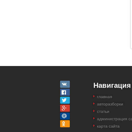
Навигация
главная
авторазборки
статьи
администрация с
карта сайта