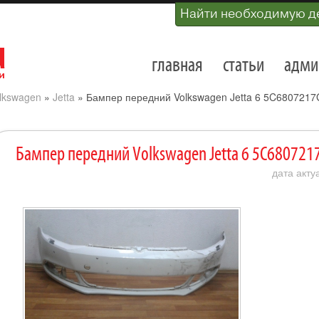
Найти необходимую д
главная
статьи
адми
lkswagen
»
Jetta
»
Бампер передний Volkswagen Jetta 6 5C6807217
Бампер передний Volkswagen Jetta 6 5C680721
дата акту