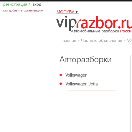
регистрация
/
вход
как добавить организацию
МОСКВА
▼
Главная
»
Частные объявления
»
Vo
Авторазборки
Volkswagen
Volkswagen Jetta