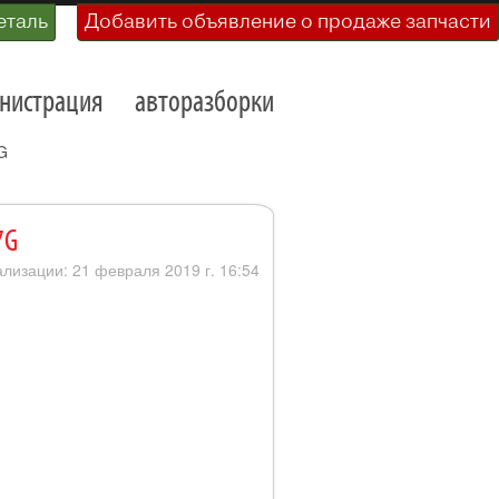
еталь
Добавить объявление о продаже запчасти
нистрация
авторазборки
G
7G
ализации: 21 февраля 2019 г. 16:54