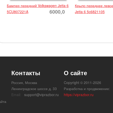
Бампер передний Volkswagen Jetta 6
Крыло переднее левое
6000,0
5CU807221A
Jetta 6 5c6821105
Контакты
О сайте
Россия, Москва
Copyright © 2011-2026
Ленинградское шоссе д. 33
Разработка и продвижение:
Email:
support@viprazbor.ru
https://viprazbor.ru
айта