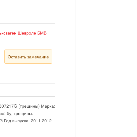
льксваген Шевроле БМВ
Оставить замечание
6807217G (трещины) Марка:
ие: бу, трещины.
G Год выпуска: 2011 2012