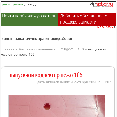
регистрация
/
вход
Найти необходимую деталь
Добавить объявление о
продаже запчасти
МОСКВА
▼
главная
статьи
администрация
авторазборки
Главная
»
Частные объявления
»
Peugeot
»
106
»
выпускной
коллектор пежо 106
выпускной коллектор пежо 106
дата актуализации: 4 октября 2020 г. 10:07