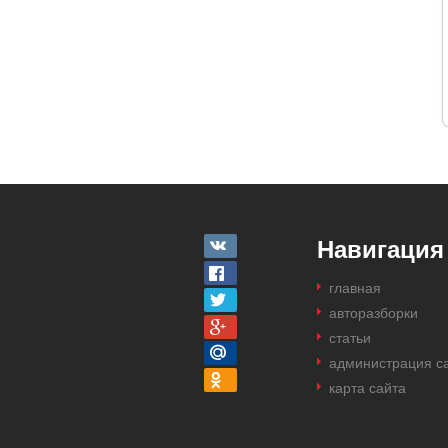
Навигация
главная
авторазборки
статьи
администрация с
карта сайта