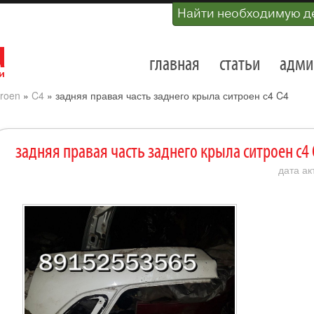
Найти необходимую д
главная
статьи
адми
troen
»
C4
»
задняя правая часть заднего крыла ситроен с4 C4
задняя правая часть заднего крыла ситроен с4 
дата ак