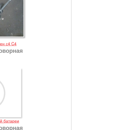
ен с4 C4
оворная
й батареи
оворная