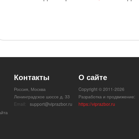
Контакты
О сайте
Россия, Москва
Copyright © 2011-2026
Ленинградское шоссе д. 33
Разработка и продвижение:
Email:
support@viprazbor.ru
https://viprazbor.ru
айта