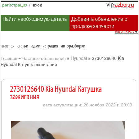
регистрация
/
вход
Найти необходимую деталь
Добавить объявление о
продаже запчасти
МОСКВА
▼
главная
статьи
администрация
авторазборки
Главная
»
Частные объявления
»
Hyundai
»
2730126640 Kia
Hyundai Катушка зажигания
2730126640 Kia Hyundai Катушка
зажигания
дата актуализации: 26 ноября 2022 г. 20:03