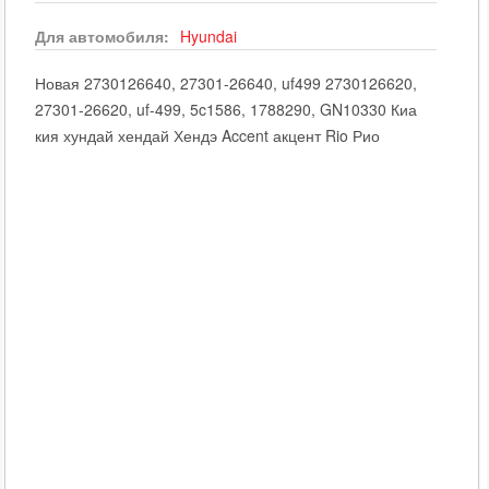
Для автомобиля:
Hyundai
Новая 2730126640, 27301-26640, uf499 2730126620,
27301-26620, uf-499, 5c1586, 1788290, GN10330 Киа
кия хундай хендай Хендэ Accent акцент Rio Рио