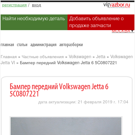
регистрация
/
вход
Найти необходимую деталь
Добавить объявление о
продаже запчасти
МОСКВА
▼
главная
статьи
администрация
авторазборки
Главная
»
Частные объявления
»
Volkswagen
»
Jetta
»
Volkswagen
Jetta VI
»
Бампер передний Volkswagen Jetta 6 5C0807221
Бампер передний Volkswagen Jetta 6
5C0807221
дата актуализации: 21 февраля 2019 г. 17:04