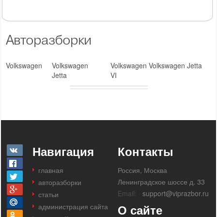
Авторазборки
Volkswagen
Volkswagen
Volkswagen Volkswagen Jetta
Jetta
VI
Навигация
Контакты
главная
Россия, Москва
Ленинградское шоссе д. 33
авторазборки
Email:
support@viprazbor.ru
статьи
администрация сайта
О сайте