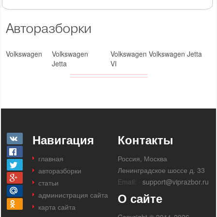
Авторазборки
Volkswagen
Volkswagen
Volkswagen Volkswagen Jetta
Jetta
VI
Навигация
Контакты
главная
Россия, Москва
Ленинградское шоссе д. 33
авторазборки
Email:
support@viprazbor.ru
статьи
администрация сайта
О сайте
карта сайта