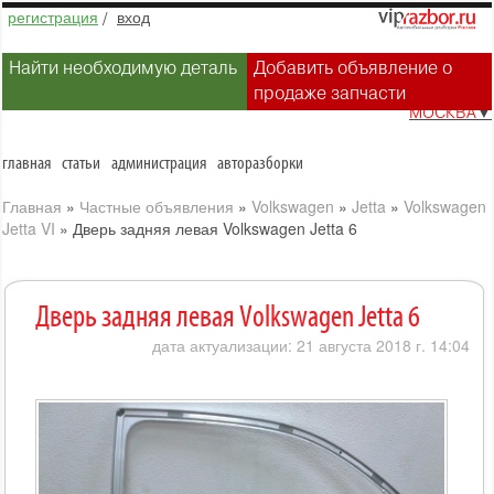
регистрация
/
вход
Найти необходимую деталь
Добавить объявление о
продаже запчасти
МОСКВА
▼
главная
статьи
администрация
авторазборки
Главная
»
Частные объявления
»
Volkswagen
»
Jetta
»
Volkswagen
Jetta VI
»
Дверь задняя левая Volkswagen Jetta 6
Дверь задняя левая Volkswagen Jetta 6
дата актуализации: 21 августа 2018 г. 14:04