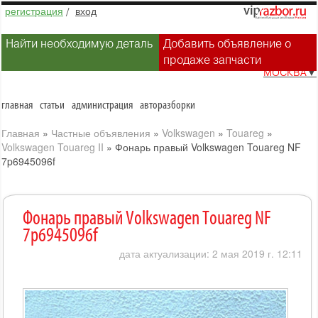
регистрация
/
вход
Найти необходимую деталь
Добавить объявление о
продаже запчасти
МОСКВА
▼
главная
статьи
администрация
авторазборки
Главная
»
Частные объявления
»
Volkswagen
»
Touareg
»
Volkswagen Touareg II
»
Фонарь правый Volkswagen Touareg NF
7p6945096f
Фонарь правый Volkswagen Touareg NF
7p6945096f
дата актуализации: 2 мая 2019 г. 12:11