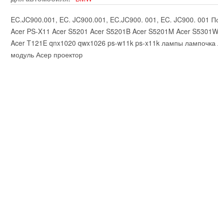
EC.JC900.001, EC. JC900.001, EC.JC900. 001, EC. JC900. 001 П
Acer PS-X11 Acer S5201 Acer S5201B Acer S5201M Acer S5301W
Acer T121E qnx1020 qwx1026 ps-w11k ps-x11k лампы лампочка
модуль Асер проектор