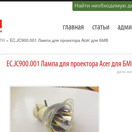
Найти необходимую д
главная
статьи
адми
MW
»
EC.JC900.001 Лампа для проектора Acer для БМВ
EC.JC900.001 Лампа для проектора Acer для БМ
дата ак