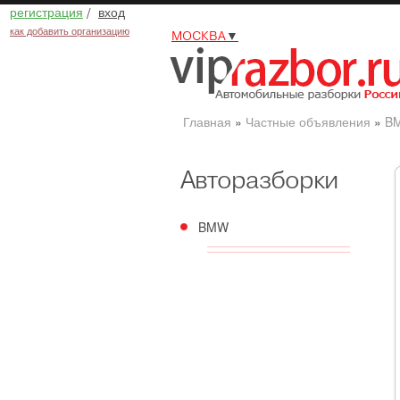
регистрация
/
вход
как добавить организацию
МОСКВА
▼
Главная
»
Частные объявления
»
B
Авторазборки
BMW