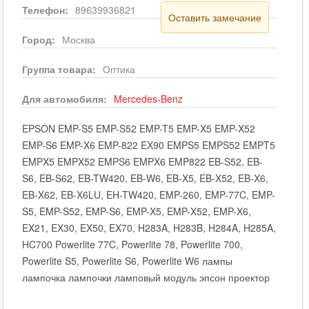
Телефон:
89639936821
Оставить замечание
Город:
Москва
Группа товара:
Оптика
Для автомобиля:
Mercedes-Benz
EPSON EMP-S5 EMP-S52 EMP-T5 EMP-X5 EMP-X52
EMP-S6 EMP-X6 EMP-822 EX90 EMPS5 EMPS52 EMPT5
EMPX5 EMPX52 EMPS6 EMPX6 EMP822 EB-S52, EB-
S6, EB-S62, EB-TW420, EB-W6, EB-X5, EB-X52, EB-X6,
EB-X62, EB-X6LU, EH-TW420, EMP-260, EMP-77C, EMP-
S5, EMP-S52, EMP-S6, EMP-X5, EMP-X52, EMP-X6,
EX21, EX30, EX50, EX70, H283A, H283B, H284A, H285A,
HC700 Powerlite 77C, Powerlite 78, Powerlite 700,
Powerlite S5, Powerlite S6, Powerlite W6 лампы
лампочка лампочки ламповый модуль эпсон проектор