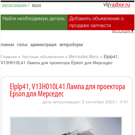
регистрация
/
вход
Найти необходимую деталь
Добавить объявление о
продаже запчасти
МОСКВА
▼
главная
статьи
администрация
авторазборки
Главная
»
Частные объявления
»
Mercedes-Benz
»
Elplp41,
V13H010L41 Лампа для проектора Epson для Мерседес
Elplp41, V13H010L41 Лампа для проектора
Epson для Мерседес
дата актуализации: 2 сентября 2022 г. 0:41