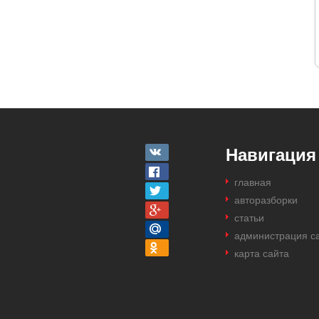
Навигация
главная
авторазборки
статьи
администрация с
карта сайта