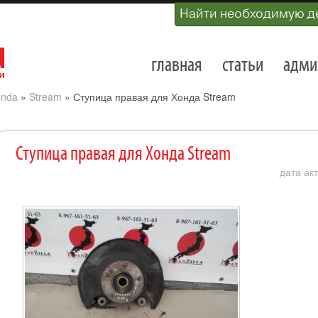
Найти необходимую д
главная
статьи
адми
nda
»
Stream
»
Ступица правая для Хонда Stream
Ступица правая для Хонда Stream
дата ак