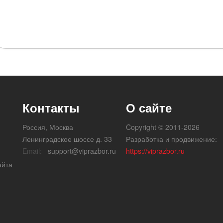
Контакты
О сайте
Россия, Москва
Copyright © 2011-2026
Ленинградское шоссе д. 33
Разработка и продвижение:
Email:
support@viprazbor.ru
https://viprazbor.ru
айта