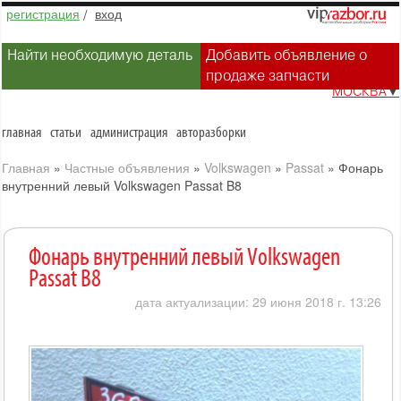
регистрация
/
вход
Найти необходимую деталь
Добавить объявление о
продаже запчасти
МОСКВА
▼
главная
статьи
администрация
авторазборки
Главная
»
Частные объявления
»
Volkswagen
»
Passat
»
Фонарь
внутренний левый Volkswagen Passat B8
Фонарь внутренний левый Volkswagen
Passat B8
дата актуализации: 29 июня 2018 г. 13:26